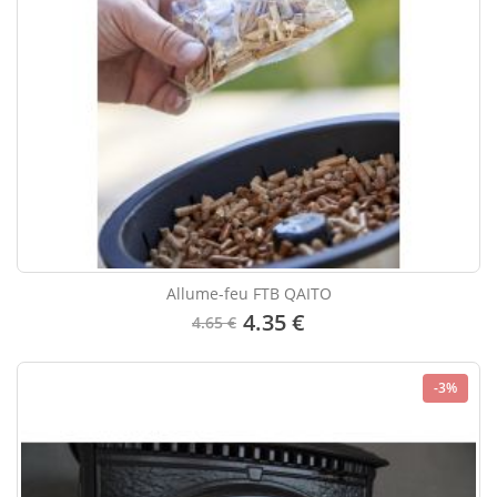
Allume-feu FTB QAITO
4.35 €
4.65 €
-3%