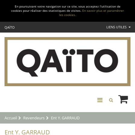
En poursuivant votre navigation sur ce site, vous acceptez l'utilisation de
cookies pour réaliser des statistiques de visites.
En savoir plus et paramétrer
les cookies.
LIENS UTILES
QAÏTO
Accueil
Revendeurs
Ent Y. GARRAUD
Ent Y. GARRAUD