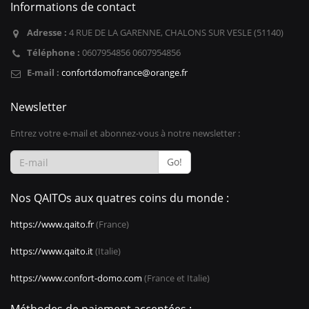
Informations de contact
Adresse :
4 RUE DE LA GARENNE, CHALONS SUR VESLE (51140)
Téléphone :
0607954856 0607954856
E-mail :
confortdomofrance@orange.fr
Newsletter
Entrez votre e-mail et abonnez-vous à notre newsletter :
Go!
Nos QAITOs aux quatres coins du monde :
https://www.qaito.fr
(France)
https://www.qaito.it
(Italie)
https://www.confort-domo.com
(France et Italie)