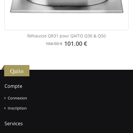
Réhausse QR31 pour QAÏTO Q30 & Q50
101.00 €
104.50 €
Qaïto
Compte
Connexion
Inscription
Services