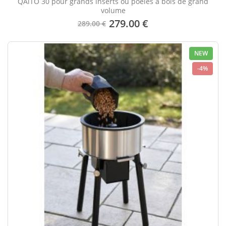
QAïTO 30 pour grands inserts ou poêles à bois de grand
volume
279.00 €
289.00 €
NEW
-4%