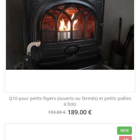
Q10 pour petits foyers (ouverts ou fermés) et petits poêles
à bois
189.00 €
193.00 €
NEW
-5%