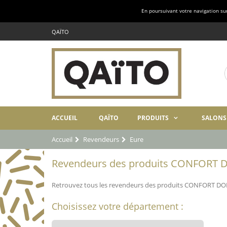
En poursuivant votre navigation sur 
QAÏTO
ACCUEIL
QAÏTO
PRODUITS
SALONS
Accueil
Revendeurs
Eure
Revendeurs des produits CONFORT D
Retrouvez tous les revendeurs des produits CONFORT DO
Choisissez votre département :