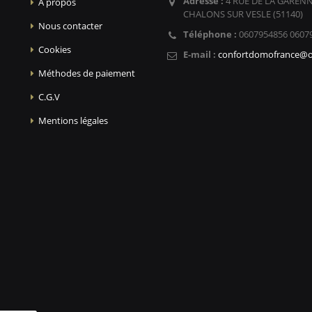
Adresse :
4 RUE DE LA GARENN
A propos
CHALONS SUR VESLE (51140)
Nous contacter
Téléphone :
0607954856 0607
Cookies
E-mail :
confortdomofrance@o
Méthodes de paiement
C.G.V
Mentions légales