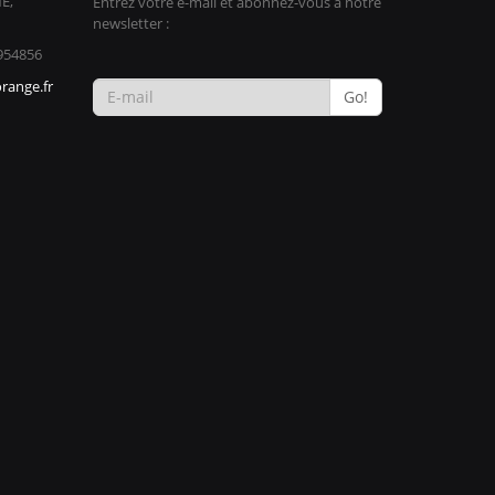
E,
Entrez votre e-mail et abonnez-vous à notre
newsletter :
954856
range.fr
Go!