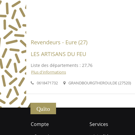
Revendeurs - Eure (27)
LES ARTISANS DU FEU
Liste des départements : 27,76
Plus d'informations
0618471732
GRANDBOURGTHEROULDE (27520)
Qaïto
Compte
Services