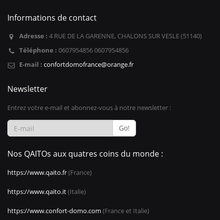
Informations de contact
Adresse :
4 RUE DE LA GARENNE, CHALONS SUR VESLE (51140)
Téléphone :
0607954856 0607954856
E-mail :
confortdomofrance@orange.fr
Newsletter
Entrez votre e-mail et abonnez-vous à notre newsletter :
Go!
Nos QAITOs aux quatres coins du monde :
https://www.qaito.fr
(France)
https://www.qaito.it
(Italie)
https://www.confort-domo.com
(France et Italie)