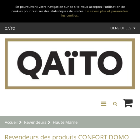
En poursuivant votre navigation sur ce site, vous acceptez l'utilisation de
cookies pour réaliser des statistiques de visites.
En savoir plus et paramétrer
les cookies.
LIENS UTILES
QAÏTO
Accueil
Revendeurs
Haute Marne
Revendeurs des produits CONFORT DOMO