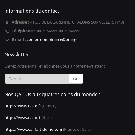
Informations de contact
Adresse :
4 RUE DE LA GARENNE, CHALONS SUR VESLE (51140)
Téléphone :
0607954856 0607954856
E-mail :
confortdomofrance@orange.fr
Newsletter
Entrez votre e-mail et abonnez-vous à notre newsletter :
Go!
Nos QAITOs aux quatres coins du monde :
https://www.qaito.fr
(France)
https://www.qaito.it
(Italie)
https://www.confort-domo.com
(France et Italie)