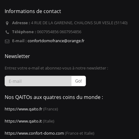
Informations de contact
Adresse :
4 RUE DE LA GARENNE, CHALONS SUR VESLE (51140)
Téléphone :
0607954856 0607954856
E-mail :
confortdomofrance@orange.fr
Newsletter
Entrez votre e-mail et abonnez-vous à notre newsletter :
Go!
Nos QAITOs aux quatres coins du monde :
https://www.qaito.fr
(France)
https://www.qaito.it
(Italie)
https://www.confort-domo.com
(France et Italie)