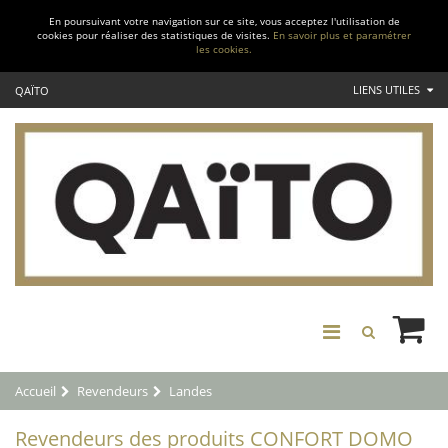
En poursuivant votre navigation sur ce site, vous acceptez l'utilisation de
cookies pour réaliser des statistiques de visites.
En savoir plus et paramétrer
les cookies.
LIENS UTILES
QAÏTO
Accueil
Revendeurs
Landes
Revendeurs des produits CONFORT DOMO