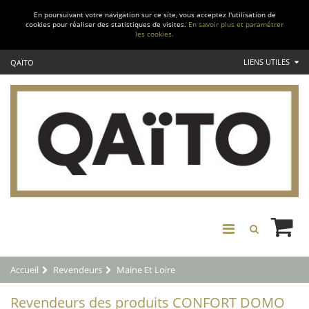
En poursuivant votre navigation sur ce site, vous acceptez l'utilisation de
cookies pour réaliser des statistiques de visites.
En savoir plus et paramétrer
les cookies.
LIENS UTILES
QAÏTO
Accueil
Revendeurs
Maine Et Loire
Revendeurs des produits CONFORT DOMO