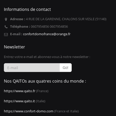
Informations de contact
Adresse :
4 RUE DE LA GARENNE, CHALONS SUR VESLE (51140)
Téléphone :
0607954856 0607954856
E-mail :
confortdomofrance@orange.fr
Newsletter
Entrez votre e-mail et abonnez-vous à notre newsletter :
Go!
Nos QAITOs aux quatres coins du monde :
https://www.qaito.fr
(France)
https://www.qaito.it
(Italie)
https://www.confort-domo.com
(France et Italie)