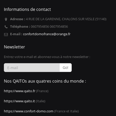
Informations de contact
Adresse :
4 RUE DE LA GARENNE, CHALONS SUR VESLE (51140)
Téléphone :
0607954856 0607954856
E-mail :
confortdomofrance@orange.fr
Newsletter
Entrez votre e-mail et abonnez-vous à notre newsletter :
Go!
Nos QAITOs aux quatres coins du monde :
https://www.qaito.fr
(France)
https://www.qaito.it
(Italie)
https://www.confort-domo.com
(France et Italie)