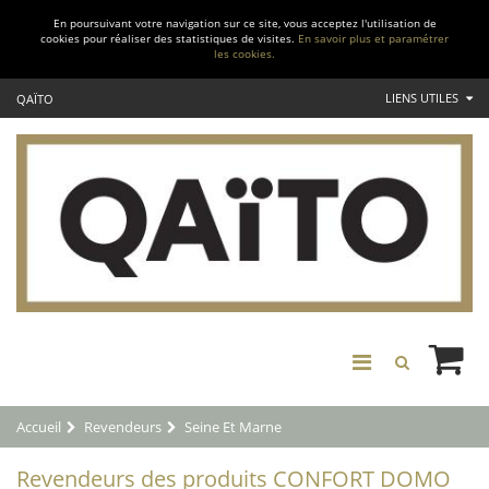
En poursuivant votre navigation sur ce site, vous acceptez l'utilisation de
cookies pour réaliser des statistiques de visites.
En savoir plus et paramétrer
les cookies.
LIENS UTILES
QAÏTO
Accueil
Revendeurs
Seine Et Marne
Revendeurs des produits CONFORT DOMO