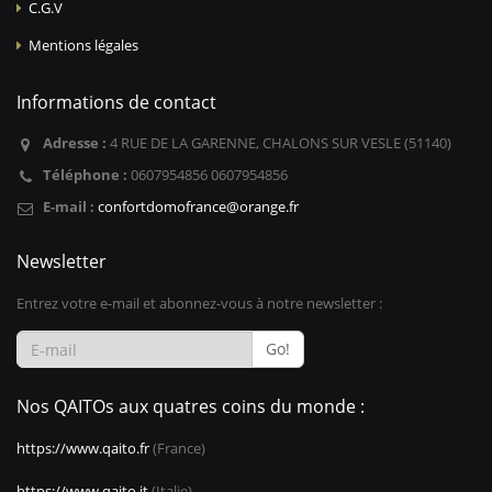
C.G.V
Mentions légales
Informations de contact
Adresse :
4 RUE DE LA GARENNE, CHALONS SUR VESLE (51140)
Téléphone :
0607954856 0607954856
E-mail :
confortdomofrance@orange.fr
Newsletter
Entrez votre e-mail et abonnez-vous à notre newsletter :
Go!
Nos QAITOs aux quatres coins du monde :
https://www.qaito.fr
(France)
https://www.qaito.it
(Italie)