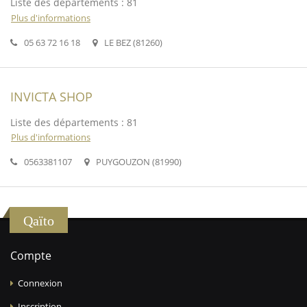
Liste des départements : 81
Plus d'informations
05 63 72 16 18
LE BEZ (81260)
INVICTA SHOP
Liste des départements : 81
Plus d'informations
0563381107
PUYGOUZON (81990)
Qaïto
Compte
Connexion
Inscription