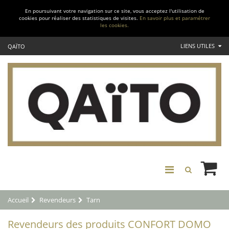
En poursuivant votre navigation sur ce site, vous acceptez l'utilisation de
cookies pour réaliser des statistiques de visites.
En savoir plus et paramétrer
les cookies.
LIENS UTILES
QAÏTO
Accueil
Revendeurs
Tarn
Revendeurs des produits CONFORT DOMO