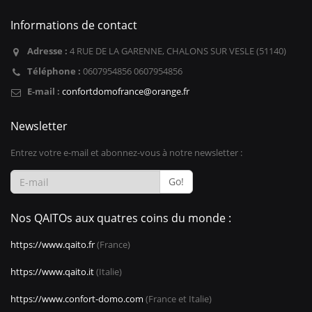
Informations de contact
Adresse :
4 RUE DE LA GARENNE, CHALONS SUR VESLE (51140)
Téléphone :
0607954856 0607954856
E-mail :
confortdomofrance@orange.fr
Newsletter
Entrez votre e-mail et abonnez-vous à notre newsletter :
Go!
Nos QAITOs aux quatres coins du monde :
https://www.qaito.fr
(France)
https://www.qaito.it
(Italie)
https://www.confort-domo.com
(France et Italie)