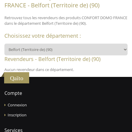
FRANCE - Belfort (Territoire de) (90)
Retrouvez tous les revendeurs des produits CONFORT DOMO FRANCE
dans le département Belfort (Territoire de) (90).
Choisissez votre département :
Revendeurs - Belfort (Territoire de) (90)
Aucun revendeur dans ce département.
Qaïto
Compte
Connexion
Inscription
Services