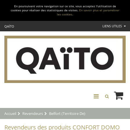
En poursuivant votre navigation sur ce site, vous acceptez l'utilisation de
cookies pour réaliser des statistiques de visites.
En savoir plus et paramétrer
les cookies.
LIENS UTILES
QAÏTO
Accueil
Revendeurs
Belfort (Territoire De)
Revendeurs des produits CONFORT DOMO