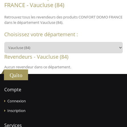
FRANCE - Vaucluse (84)
Retrouvez tous les revendeurs des produits CONFORT DOMO FRANCE
dans le département Vaucluse (84).
Choisissez votre département :
Revendeurs - Vaucluse (84)
Aucun revendeur dans ce département.
Qaïto
Compte
Connexion
Inscription
Services