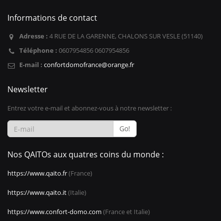
Informations de contact
Adresse :
4 RUE DE LA GARENNE, CHALONS SUR VESLE (51140)
Téléphone :
0607954856 0607954856
E-mail :
confortdomofrance@orange.fr
Newsletter
Entrez votre e-mail et abonnez-vous à notre newsletter :
Go!
Nos QAITOs aux quatres coins du monde :
https://www.qaito.fr
(France)
https://www.qaito.it
(Italie)
https://www.confort-domo.com
(France et Italie)