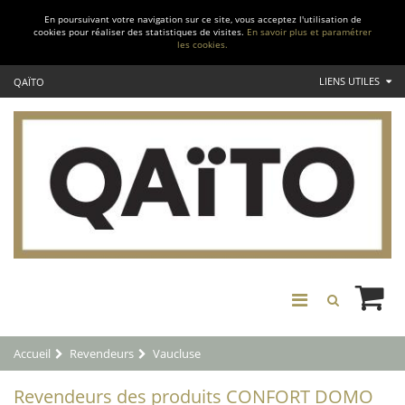
En poursuivant votre navigation sur ce site, vous acceptez l'utilisation de
cookies pour réaliser des statistiques de visites.
En savoir plus et paramétrer
les cookies.
LIENS UTILES
QAÏTO
Accueil
Revendeurs
Vaucluse
Revendeurs des produits CONFORT DOMO