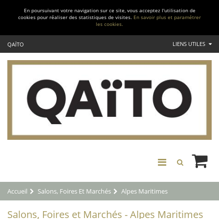
En poursuivant votre navigation sur ce site, vous acceptez l'utilisation de
cookies pour réaliser des statistiques de visites.
En savoir plus et paramétrer
les cookies.
LIENS UTILES
QAÏTO
Accueil
Salons, Foires Et Marchés
Alpes Maritimes
Salons, Foires et Marchés - Alpes Maritimes