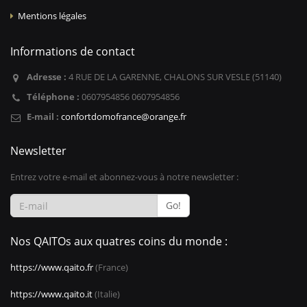
Mentions légales
Informations de contact
Adresse :
4 RUE DE LA GARENNE, CHALONS SUR VESLE (51140)
Téléphone :
0607954856 0607954856
E-mail :
confortdomofrance@orange.fr
Newsletter
Entrez votre e-mail et abonnez-vous à notre newsletter :
Go!
Nos QAITOs aux quatres coins du monde :
https://www.qaito.fr
(France)
https://www.qaito.it
(Italie)