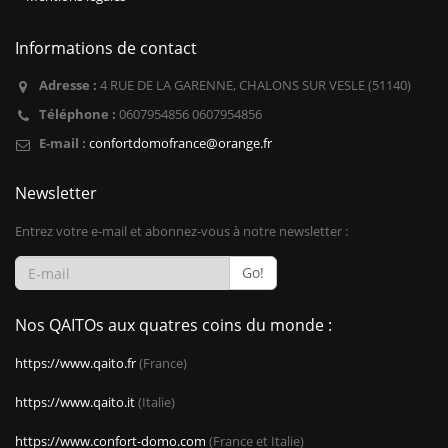
Informations de contact
Adresse :
4 RUE DE LA GARENNE, CHALONS SUR VESLE (51140)
Téléphone :
0607954856 0607954856
E-mail :
confortdomofrance@orange.fr
Newsletter
Entrez votre e-mail et abonnez-vous à notre newsletter :
Go!
Nos QAITOs aux quatres coins du monde :
https://www.qaito.fr
(France)
https://www.qaito.it
(Italie)
https://www.confort-domo.com
(France et Italie)