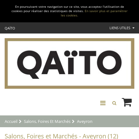
En poursuivant votre navigation sur ce site, vous acceptez l'utilisation de
cookies pour réaliser des statistiques de visites.
En savoir plus et paramétrer
les cookies.
LIENS UTILES
QAÏTO
Accueil
Salons, Foires Et Marchés
Aveyron
Salons, Foires et Marchés - Aveyron (12)