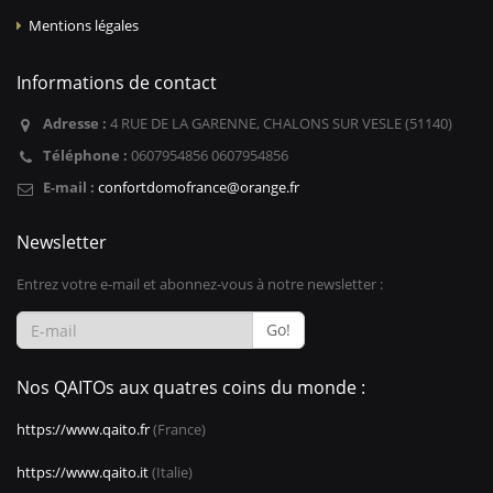
Mentions légales
Informations de contact
Adresse :
4 RUE DE LA GARENNE, CHALONS SUR VESLE (51140)
Téléphone :
0607954856 0607954856
E-mail :
confortdomofrance@orange.fr
Newsletter
Entrez votre e-mail et abonnez-vous à notre newsletter :
Go!
Nos QAITOs aux quatres coins du monde :
https://www.qaito.fr
(France)
https://www.qaito.it
(Italie)