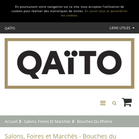
En poursuivant votre navigation sur ce site, vous acceptez l'utilisation de
cookies pour réaliser des statistiques de visites.
En savoir plus et paramétrer
les cookies.
LIENS UTILES
QAÏTO
Accueil
Salons, Foires Et Marchés
Bouches Du Rhône
Salons, Foires et Marchés - Bouches du