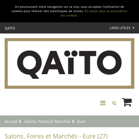
En poursuivant votre navigation sur ce site, vous acceptez l'utilisation de
cookies pour réaliser des statistiques de visites.
En savoir plus et paramétrer
les cookies.
LIENS UTILES
QAÏTO
Accueil
Salons, Foires Et Marchés
Eure
Salons, Foires et Marchés - Eure (27)