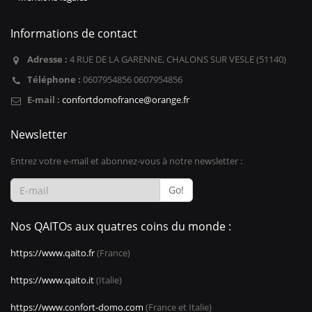
Informations de contact
Adresse :
4 RUE DE LA GARENNE, CHALONS SUR VESLE (51140)
Téléphone :
0607954856 0607954856
E-mail :
confortdomofrance@orange.fr
Newsletter
Entrez votre e-mail et abonnez-vous à notre newsletter :
Go!
Nos QAITOs aux quatres coins du monde :
https://www.qaito.fr
(France)
https://www.qaito.it
(Italie)
https://www.confort-domo.com
(France et Italie)