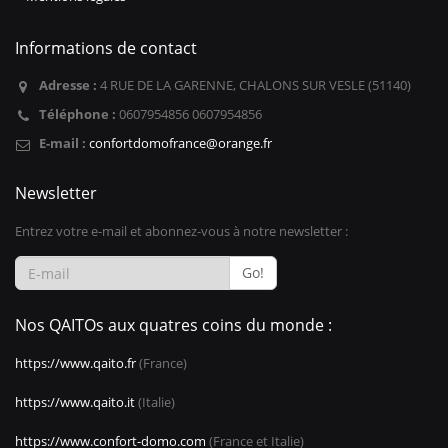
Informations de contact
Adresse :
4 RUE DE LA GARENNE, CHALONS SUR VESLE (51140)
Téléphone :
0607954856 0607954856
E-mail :
confortdomofrance@orange.fr
Newsletter
Entrez votre e-mail et abonnez-vous à notre newsletter :
Go!
Nos QAITOs aux quatres coins du monde :
https://www.qaito.fr
(France)
https://www.qaito.it
(Italie)
https://www.confort-domo.com
(France et Italie)