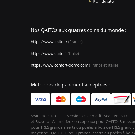
Plan du site
Nos QAITOs aux quatres coins du monde :
https://www.qaito.fr
(France)
https://www.qaito.it
(Italie)
https://www.confort-domo.com
(France et Italie)
Méthodes de paiement acceptées :
Seau PRES-DU-FEU - Version Osier Vieilli - Seau PRES-DU
et Brasero - Allume-feux en copeaux pour QAÏTO, Barbecue 
pour TRES grands inserts ou poêles à bois de TRES grand vo
moyenne - QAïTO 30 pour grands inserts ou poêles à boi