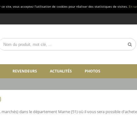
ce site, vous acceptez l'utilisation de cookies pour réaliser des statistiques de visites.
En sa
REVENDEURS
ACTUALITÉS
PHOTOS
)
, marchés) dans le département Marne (51) où il vous sera possible d'acheter