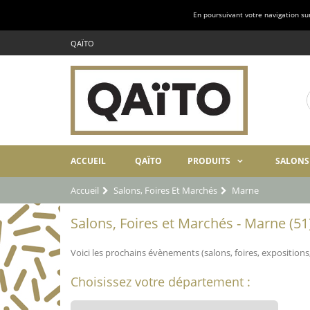
En poursuivant votre navigation sur 
QAÏTO
ACCUEIL
QAÏTO
PRODUITS
SALONS
Accueil
Salons, Foires Et Marchés
Marne
Salons, Foires et Marchés - Marne (51
Voici les prochains évènements (salons, foires, expositions
Choisissez votre département :