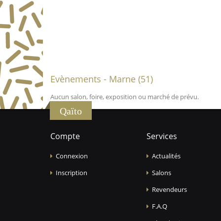
Evènements - Marne (51)
Aucun salon, foire, exposition ou marché de prévu.
Qaïto
Compte
Services
Connexion
Actualités
Inscription
Salons
Revendeurs
F.A.Q