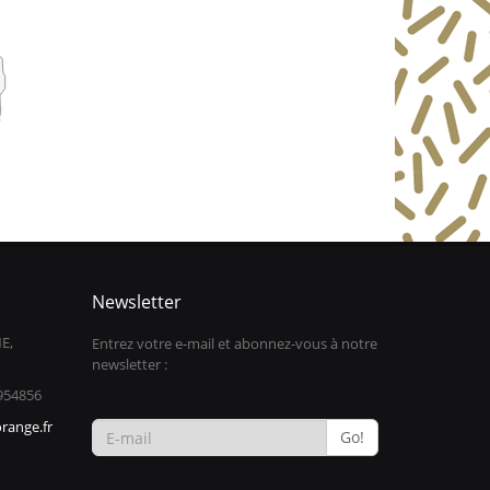
Newsletter
E,
Entrez votre e-mail et abonnez-vous à notre
newsletter :
954856
range.fr
Go!