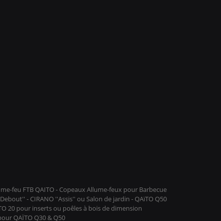
llume-feu FTB QAITO - Copeaux Allume-feux pour Barbecue
ebout'' - CIRANO ''Assis'' ou Salon de jardin - QAïTO Q50
ïTO 20 pour inserts ou poêles à bois de dimension
 pour QAÏTO Q30 & Q50