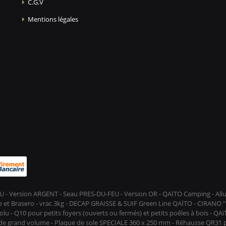
C.G.V
Mentions légales
-FEU - Version ARGENT - Seau PRES-DU-FEU - Version OR - QAÏTO Camping - A
et Brasero - vrac 3kg - DECAP GRAISSE & SUIF Green Line QAÏTO - CIRANO ''D
lu - Q10 pour petits foyers (ouverts ou fermés) et petits poêles à bois - QA
s de grand volume - Plaque de sole SPECIALE 360 x 250 mm - Réhausse QR31