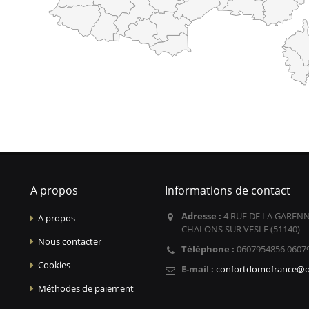
A propos
Informations de contact
Adresse :
4 RUE DE LA GARENN
A propos
CHALONS SUR VESLE (51140)
Nous contacter
Téléphone :
0607954856 0607
Cookies
E-mail :
confortdomofrance@o
Méthodes de paiement