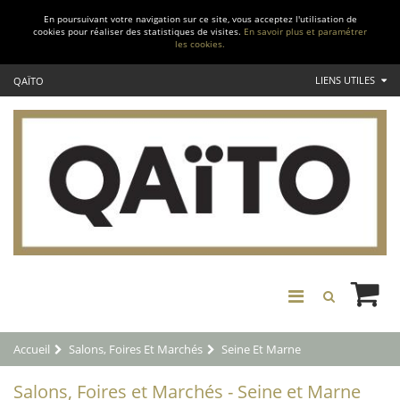
En poursuivant votre navigation sur ce site, vous acceptez l'utilisation de
cookies pour réaliser des statistiques de visites.
En savoir plus et paramétrer
les cookies.
LIENS UTILES
QAÏTO
Accueil
Salons, Foires Et Marchés
Seine Et Marne
Salons, Foires et Marchés - Seine et Marne