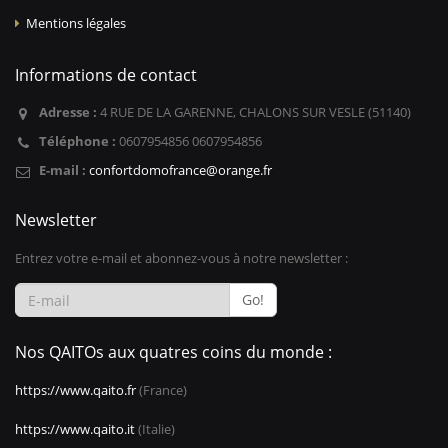
Mentions légales
Informations de contact
Adresse :
4 RUE DE LA GARENNE, CHALONS SUR VESLE (51140)
Téléphone :
0607954856 0607954856
E-mail :
confortdomofrance@orange.fr
Newsletter
Entrez votre e-mail et abonnez-vous à notre newsletter :
Go!
Nos QAITOs aux quatres coins du monde :
https://www.qaito.fr
(France)
https://www.qaito.it
(Italie)