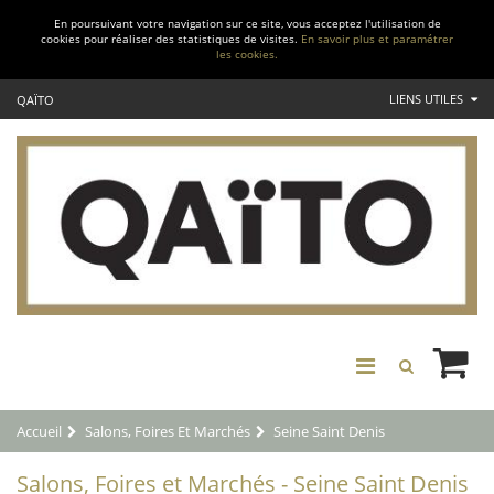
En poursuivant votre navigation sur ce site, vous acceptez l'utilisation de
cookies pour réaliser des statistiques de visites.
En savoir plus et paramétrer
les cookies.
LIENS UTILES
QAÏTO
Accueil
Salons, Foires Et Marchés
Seine Saint Denis
Salons, Foires et Marchés - Seine Saint Denis