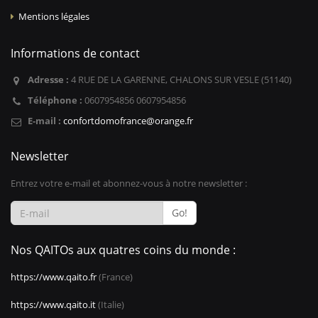
Mentions légales
Informations de contact
Adresse :
4 RUE DE LA GARENNE, CHALONS SUR VESLE (51140)
Téléphone :
0607954856 0607954856
E-mail :
confortdomofrance@orange.fr
Newsletter
Entrez votre e-mail et abonnez-vous à notre newsletter :
Go!
Nos QAITOs aux quatres coins du monde :
https://www.qaito.fr
(France)
https://www.qaito.it
(Italie)