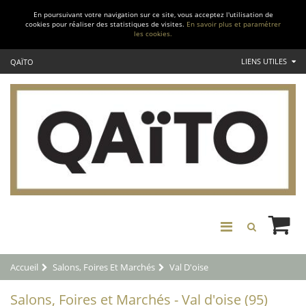
En poursuivant votre navigation sur ce site, vous acceptez l'utilisation de
cookies pour réaliser des statistiques de visites.
En savoir plus et paramétrer
les cookies.
LIENS UTILES
QAÏTO
Accueil
Salons, Foires Et Marchés
Val D'oise
Salons, Foires et Marchés - Val d'oise (95)