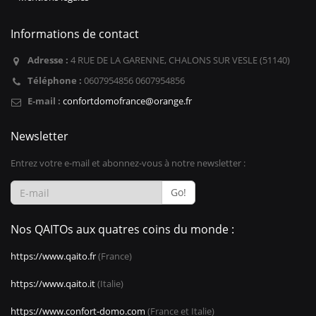
Informations de contact
Adresse :
4 RUE DE LA GARENNE, CHALONS SUR VESLE (51140)
Téléphone :
0607954856 0607954856
E-mail :
confortdomofrance@orange.fr
Newsletter
Entrez votre e-mail et abonnez-vous à notre newsletter :
Go!
Nos QAITOs aux quatres coins du monde :
https://www.qaito.fr
(France)
https://www.qaito.it
(Italie)
https://www.confort-domo.com
(France et Italie)