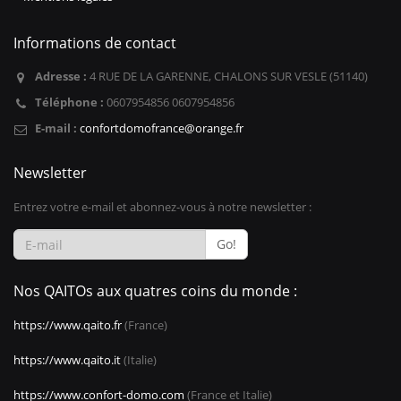
Informations de contact
Adresse :
4 RUE DE LA GARENNE, CHALONS SUR VESLE (51140)
Téléphone :
0607954856 0607954856
E-mail :
confortdomofrance@orange.fr
Newsletter
Entrez votre e-mail et abonnez-vous à notre newsletter :
Go!
Nos QAITOs aux quatres coins du monde :
https://www.qaito.fr
(France)
https://www.qaito.it
(Italie)
https://www.confort-domo.com
(France et Italie)