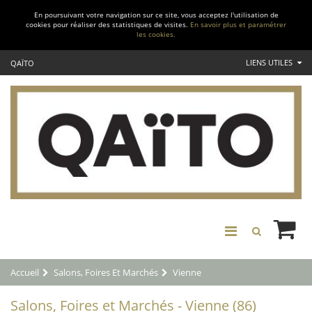
En poursuivant votre navigation sur ce site, vous acceptez l'utilisation de
cookies pour réaliser des statistiques de visites.
En savoir plus et paramétrer
les cookies.
LIENS UTILES
QAÏTO
Accueil
Salons, Foires Et Marchés
Vienne
Salons, Foires et Marchés - Vienne (86)