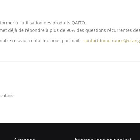
mer à l'utilisation des produits QAÏTO.
et déjà de répondre à plus de 90% des questions récurrentes des 
e notre réseau, contactez-nous par mail -
confortdomofrance@orang
entaire.