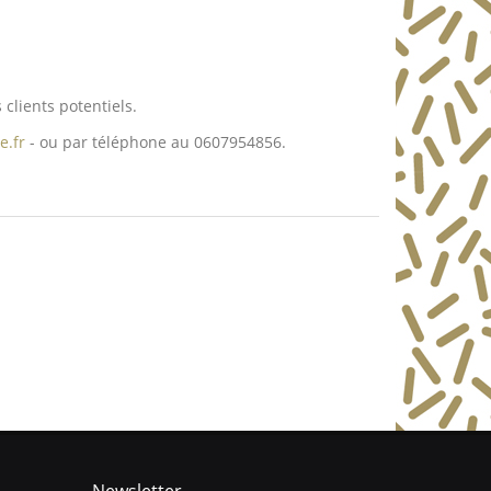
clients potentiels.
e.fr
- ou par téléphone au 0607954856.