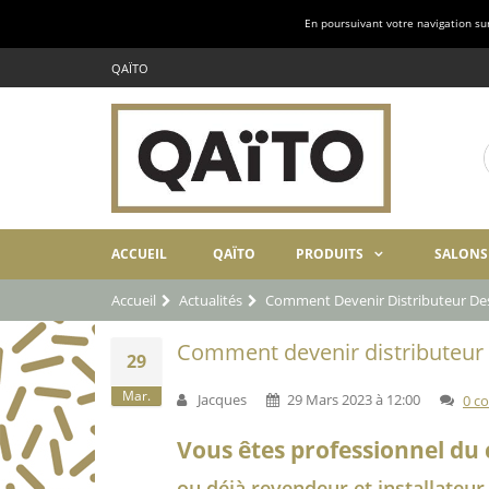
En poursuivant votre navigation sur 
QAÏTO
ACCUEIL
QAÏTO
PRODUITS
SALONS
Accueil
Actualités
Comment Devenir Distributeur De
Comment devenir distributeur
29
Mar.
Jacques
29 Mars 2023 à 12:00
0 c
Vous êtes professionnel du
ou déjà revendeur et installateur 