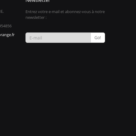
Newsletter
E,
Entrez votre e-mail et abonnez-vous à notre
newsletter :
954856
range.fr
Go!