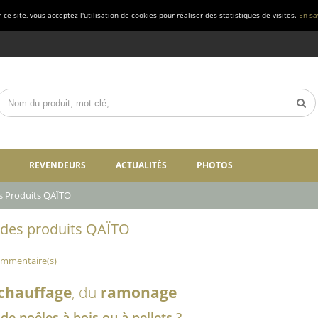
ce site, vous acceptez l'utilisation de cookies pour réaliser des statistiques de visites.
En sa
REVENDEURS
ACTUALITÉS
PHOTOS
s Produits QAÏTO
 des produits QAÏTO
ommentaire(s)
 chauffage
, du
ramonage
de poêles à bois ou à pellets ?