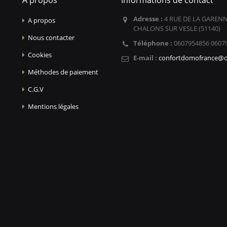
A propos
Informations de contact
Adresse :
4 RUE DE LA GARENN
A propos
CHALONS SUR VESLE (51140)
Nous contacter
Téléphone :
0607954856 0607
Cookies
E-mail :
confortdomofrance@o
Méthodes de paiement
C.G.V
Mentions légales