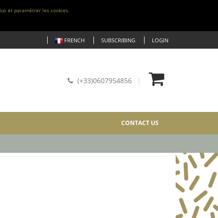
lus et paramétrer les cookies.
FRENCH
SUBSCRIBING
LOGIN
(+33)0607954856
CONTACT US