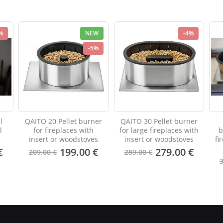
%
NEW
-4%
-5%
l
QAITO 20 Pellet burner
QAITO 30 Pellet burner
l
for fireplaces with
for large fireplaces with
b
insert or woodstoves
insert or woodstoves
fi
€
199.00 €
279.00 €
209.00 €
289.00 €