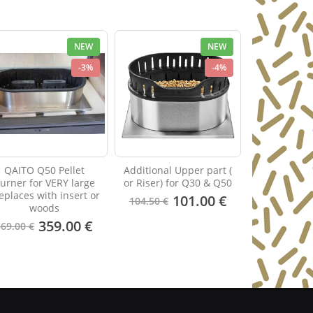
NEW
NEW
-3%
-4%
QAITO Q50 Pellet
Additional Upper part (
urner for VERY large
or Riser) for Q30 & Q50
replaces with insert or
101.00 €
104.50 €
woods
359.00 €
369.00 €