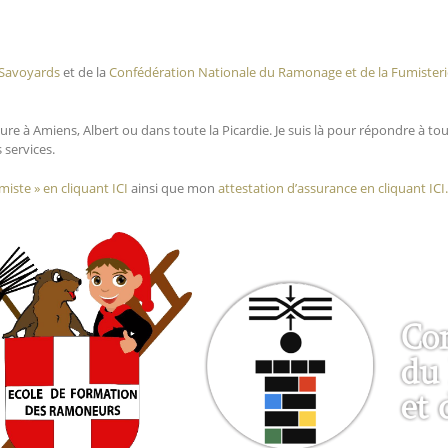
Savoyards
et de la
Confédération Nationale du Ramonage et de la Fumisteri
e à Amiens, Albert ou dans toute la Picardie. Je suis là pour répondre à to
 services.
ste » en cliquant ICI
ainsi que mon
attestation d’assurance en cliquant ICI.