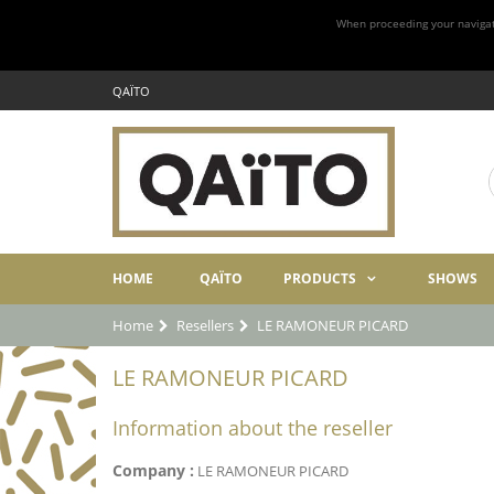
When proceeding your navigatio
QAÏTO
HOME
QAÏTO
PRODUCTS
SHOWS
Home
Resellers
LE RAMONEUR PICARD
LE RAMONEUR PICARD
Information about the reseller
Company :
LE RAMONEUR PICARD