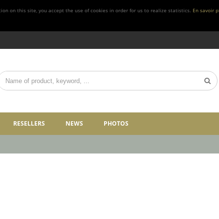
n on this site, you accept the use of cookies in order for us to realize statistics.
En savoir p
RESELLERS
NEWS
PHOTOS