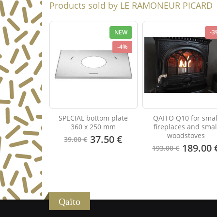
Products sold by LE RAMONEUR PICARD
NEW
-3
-4%
SPECIAL bottom plate
QAITO Q10 for smal
360 x 250 mm
fireplaces and smal
woodstoves
37.50 €
39.00 €
189.00 
193.00 €
Qaïto