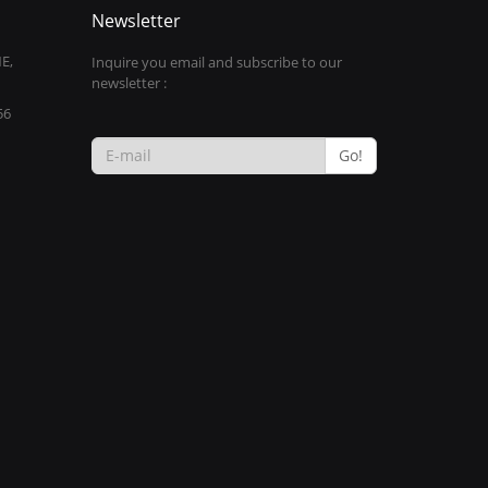
Newsletter
E,
Inquire you email and subscribe to our
newsletter :
56
Go!